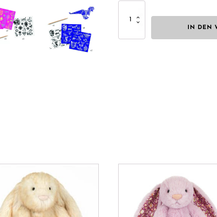
Djeco
Kratzsticker
-
IN DEN
verschiedene
Motive
Menge