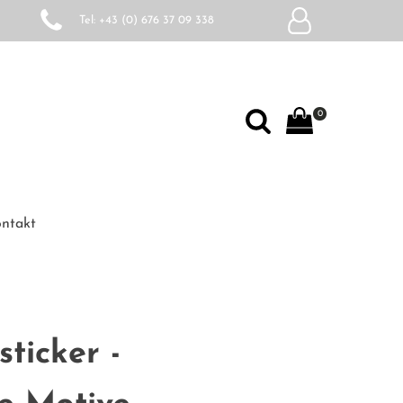
Tel: +43 (0) 676 37 09 338
0
ntakt
ticker -