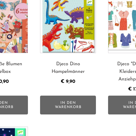
ße Blumen
Djeco Dino
Djeco "D
elbox
Hampelmänner
Kleider
Anziehp
0,90
€
9,90
€
1
DEN
IN DEN
IN 
NKORB
WARENKORB
WARE