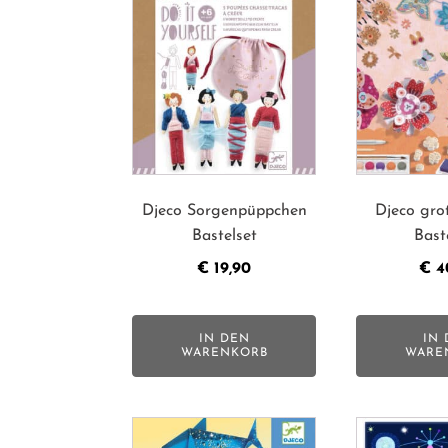
Djeco Sorgenpüppchen
Djeco gro
Bastelset
Bast
€
19,90
€
4
IN DEN
IN 
WARENKORB
WARE
Dieses
Dieses