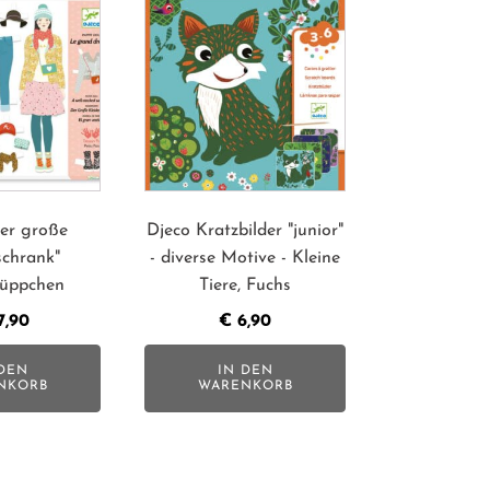
er große
Djeco Kratzbilder "junior"
schrank"
- diverse Motive - Kleine
üppchen
Tiere, Fuchs
7,90
€
6,90
DEN
IN DEN
NKORB
WARENKORB