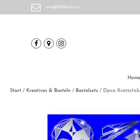
info@1100kind.com
Hom
Start
/
Kreatives & Basteln
/
Bastelsets
/ Djeco Kratzstick