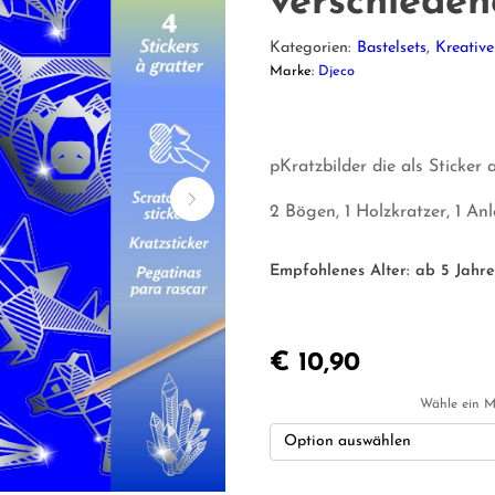
verschieden
Kategorien:
Bastelsets
,
Kreative
Marke:
Djeco
pKratzbilder die als Sticke
2 Bögen, 1 Holzkratzer, 1 An
Empfohlenes Alter:
ab 5 Jahr
€
10,90
Wähle ein M