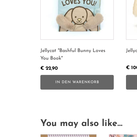
Jellycat "Bashful Bunny Loves
Jell
You Book"
€
10
€
22,90
IN DEN WARENKORB
You may also like…