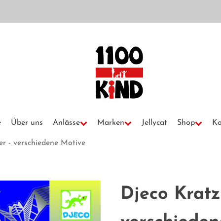
e
Über uns
Anlässe
Marken
Jellycat
Shop
Ko
er - verschiedene Motive
Djeco Kratzs