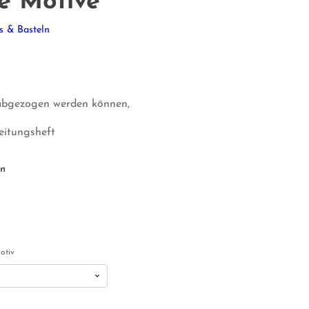
e Motive
s & Basteln
r abgezogen werden können,
leitungsheft
en
otiv