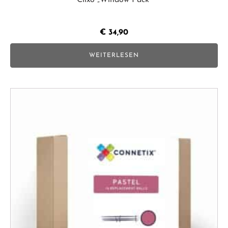
Clixo „Window Pack"
€
34,90
WEITERLESEN