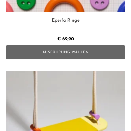
Eperfa Ringe
€
69,90
AUSFÜHRUNG WÄHLEN
Dieses
Produkt
weist
mehrere
Varianten
auf.
Die
Optionen