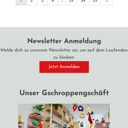
1
2
3
4
…
33
34
35
→
Newsletter Anmeldung
Melde dich zu unserem Newsletter an, um auf dem Laufenden
zu bleiben.
Jetzt Anmelden
Unser Gschroppengschäft