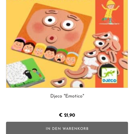
Djeco "Emotico"
€
21,90
IN DEN WARENKORB