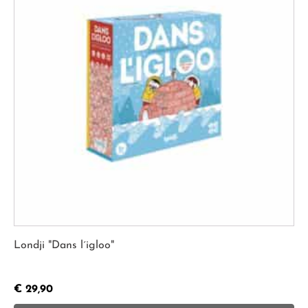
Londji "Dans l´igloo"
€
29,90