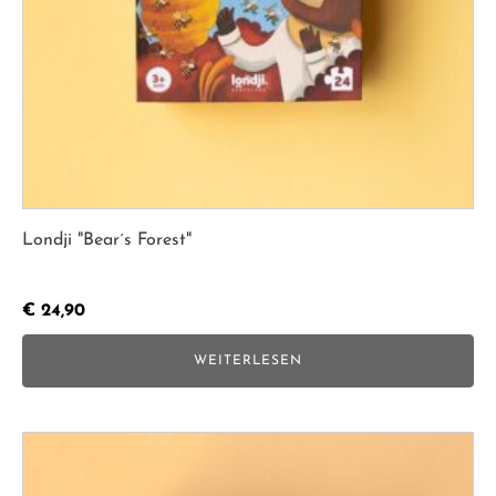
Londji "Bear´s Forest"
€
24,90
WEITERLESEN