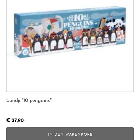
Londji "10 penguins"
€
27,90
IN DEN WARENKORB