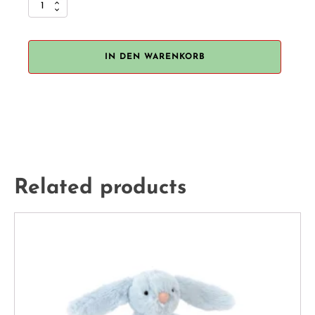
Jellycat
"Cream
Bunny
with
IN DEN WARENKORB
Star"
Menge
Related products