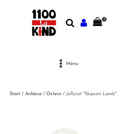
0
Menu
Start
/
Anlässe
/
Ostern
/ Jellycat "Skipson Lamb"