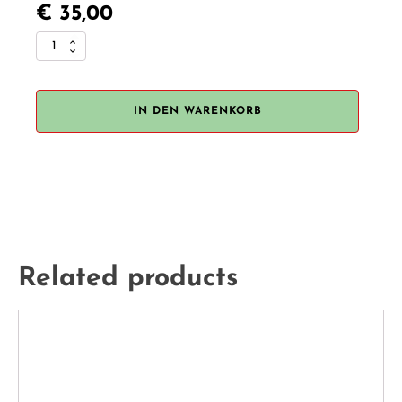
€
35,00
Jellycat
"Skipson
Lamb"
Menge
IN DEN WARENKORB
Related products