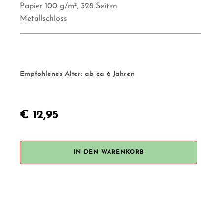
Papier 100 g/m², 328 Seiten
Metallschloss
Empfohlenes Alter:
ab ca 6 Jahren
€
12,95
Legami
„Tagebuch
Space“
IN DEN WARENKORB
Menge