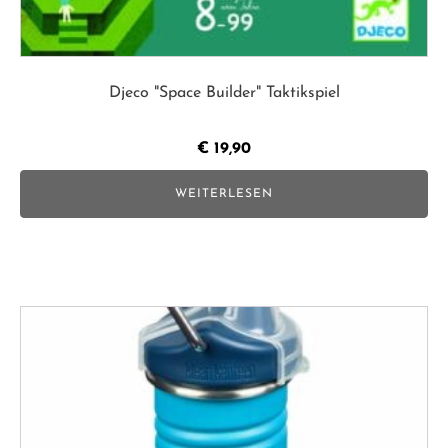
Djeco "Space Builder" Taktikspiel
€
19,90
WEITERLESEN
Dieses
Produkt
weist
mehrere
Varianten
auf.