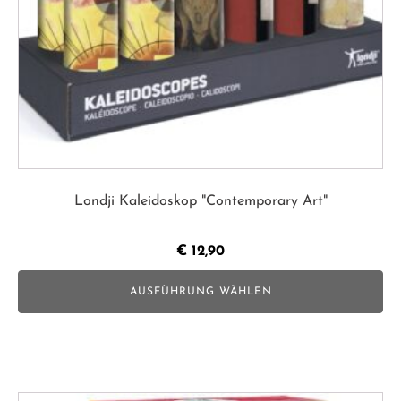
auf
der
Produktseite
gewählt
werden
Londji Kaleidoskop "Contemporary Art"
€
12,90
AUSFÜHRUNG WÄHLEN