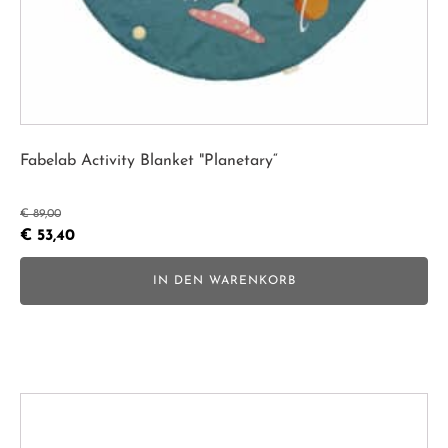
Fabelab Activity Blanket "Planetary“
€
89,00
Ursprünglicher
Aktueller
€
53,40
Preis
Preis
IN DEN WARENKORB
war:
ist:
€ 89,00
€ 53,40.