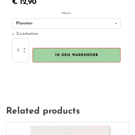
€
12,90
Motiv
Zurücksetzen
Londji
Kaleidoskop
"Welt",
IN DEN WARENKORB
"Planeten"
Menge
Related products