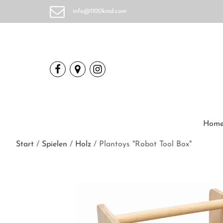
info@1100kind.com
Hom
Start
/
Spielen
/
Holz
/ Plantoys "Robot Tool Box"