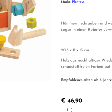
Marke:
Plantoys
Hämmern, schrauben und wer
sogar in einen Roboter verw
20,5 x 11 x 13 cm
Holz aus nachhaltiger Wied
schadstofffreien Farben auf
Empfohlenes Alter:
ab 3 Jahr
€
46,90
Plantoys