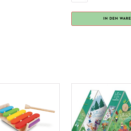
"Robot
Tool
Box"
IN DEN WAR
Menge