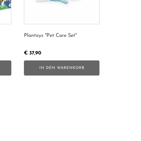
Plantoys "Pet Care Set"
€
37,90
IN DEN WARENKORB