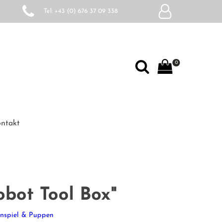
Tel: +43 (0) 676 37 09 338
0
ntakt
obot Tool Box"
enspiel & Puppen