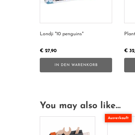
Londji "10 penguins"
Plan
€
27,90
€
32
IN DEN WARENKORB
You may also like…