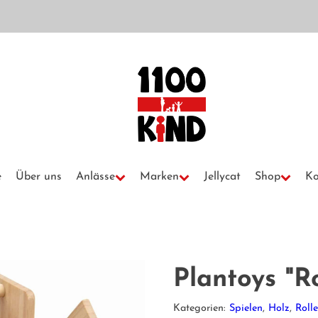
e
Über uns
Anlässe
Marken
Jellycat
Shop
Ko
Plantoys "R
Kategorien:
Spielen
,
Holz
,
Roll