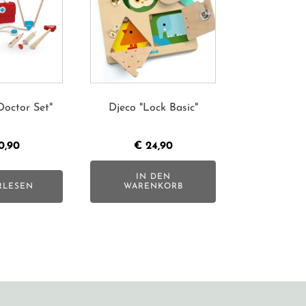
Doctor Set"
Djeco "Lock Basic"
0,90
€
24,90
IN DEN
RLESEN
WARENKORB