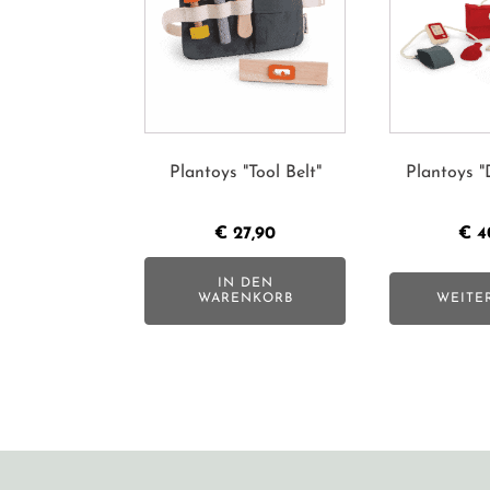
Plantoys "Tool Belt"
Plantoys "
€
27,90
€
4
IN DEN
WARENKORB
WEITE