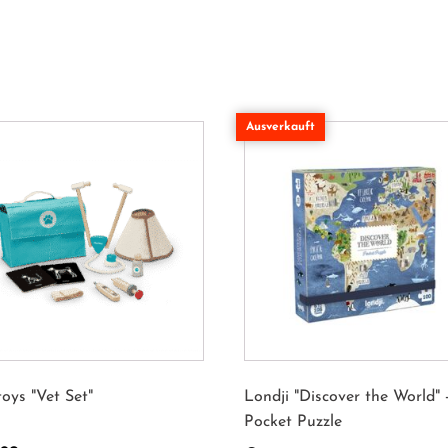
oys "Vet Set"
Londji "Discover the World" 
Pocket Puzzle