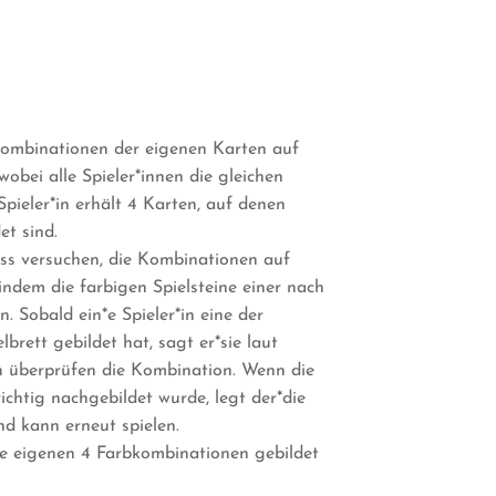
ombinationen der eigenen Karten auf
wobei alle Spieler*innen die gleichen
Spieler*in erhält 4 Karten, auf denen
t sind.
uss versuchen, die Kombinationen auf
indem die farbigen Spielsteine einer nach
. Sobald ein*e Spieler*in eine der
rett gebildet hat, sagt er*sie laut
n überprüfen die Kombination. Wenn die
chtig nachgebildet wurde, legt der*die
nd kann erneut spielen.
ie eigenen 4 Farbkombinationen gebildet