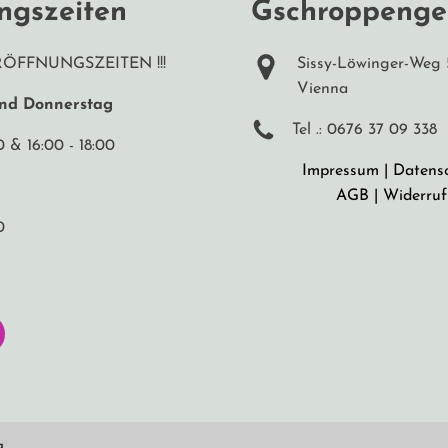
ngszeiten
Gschroppenge
RÖFFNUNGSZEITEN !!!
Sissy-Löwinger-Weg 
Vienna
und Donnerstag
Tel .: 0676 37 09 338
0 & 16:00 - 18:00
Impressum
|
Datens
AGB
|
Widerruf
0
g