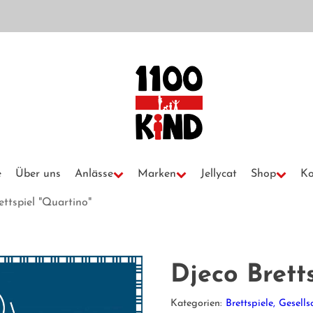
e
Über uns
Anlässe
Marken
Jellycat
Shop
Ko
ettspiel "Quartino"
Djeco Brett
Kategorien:
Brettspiele, Gesells