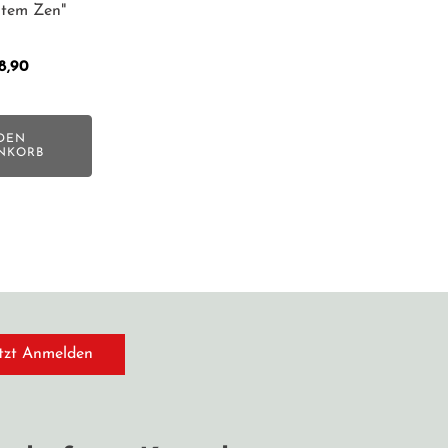
otem Zen"
8,90
DEN
NKORB
tzt Anmelden