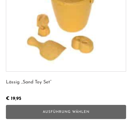
Optionen
können
auf
der
Produktseite
gewählt
werden
Lässig „Sand Toy Set“
€
19,95
AUSFÜHRUNG WÄHLEN