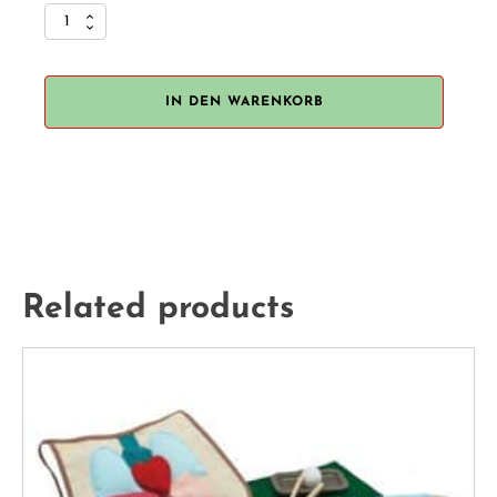
Plantoys
"Oval
Xylophone"
Menge
IN DEN WARENKORB
Related products