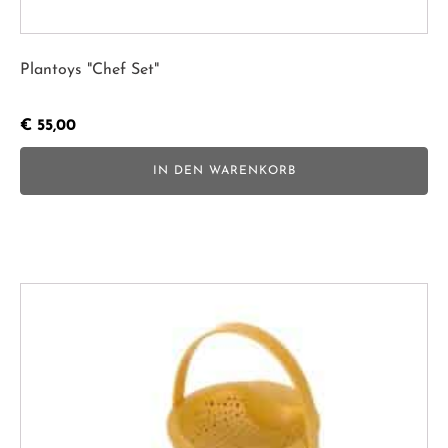
Plantoys "Chef Set"
€
55,00
IN DEN WARENKORB
Dieses
Produkt
weist
mehrere
Varianten
auf.
Die