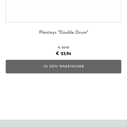
Plantoys "Double Drum"
€
38,90
Ursprünglicher
Aktueller
€
23,94
Preis
Preis
IN DEN WARENKORB
war:
ist:
€ 38,90
€ 23,94.