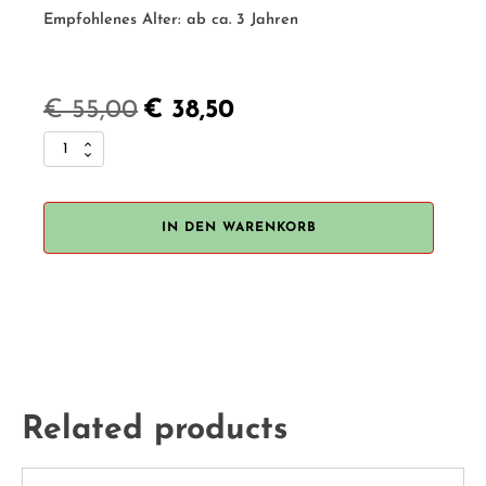
Empfohlenes Alter:
ab ca. 3 Jahren
€
55,00
€
38,50
Ursprünglicher
Aktueller
Plantoys
Preis
Preis
"Chef
Set"
war:
ist:
Menge
IN DEN WARENKORB
€ 55,00
€ 38,50.
Related products