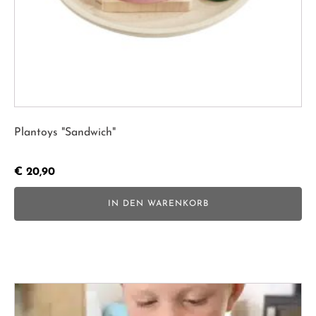
Plantoys "Sandwich"
€
20,90
IN DEN WARENKORB
Dieses
Produkt