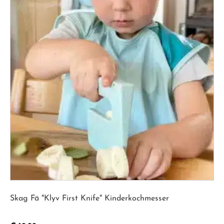
weist
mehrere
Varianten
auf.
Die
Optionen
können
auf
der
Produktseite
gewählt
werden
Skag Fä "Klyv First Knife" Kinderkochmesser