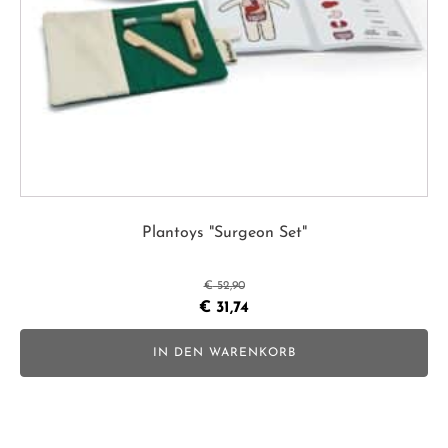
Plantoys "Surgeon Set"
€
52,90
Ursprünglicher
Aktueller
€
31,74
Preis
Preis
IN DEN WARENKORB
war:
ist:
€ 52,90
€ 31,74.