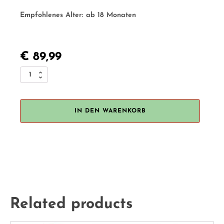
Empfohlenes Alter:
ab 18 Monaten
€
89,99
Jolly
Designs
Quiet
Book
IN DEN WARENKORB
"Montessori
Kleinkind"
Menge
Related products